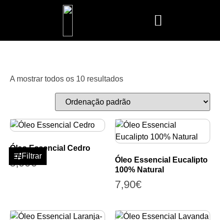
Mais Vendidos
Aroma Club
Cerería Mollá
Maison Berger
Mathilde M.
A mostrar todos os 10 resultados
Óleo Essencial Cedro
Filtrar
Óleo Essencial Eucalipto
5,90
€
100% Natural
7,90
€