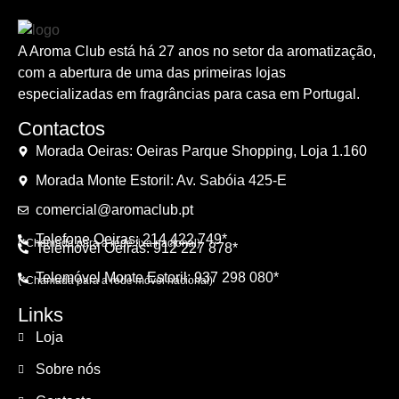
A Aroma Club está há 27 anos no setor da aromatização,
com a abertura de uma das primeiras lojas
especializadas em fragrâncias para casa em Portugal.
Contactos
Morada Oeiras: Oeiras Parque Shopping, Loja 1.160
Morada Monte Estoril: Av. Sabóia 425-E
comercial@aromaclub.pt
Telefone Oeiras: 214 422 749*
(*Chamada para a rede fixa nacional)
Telemóvel Oeiras: 912 227 878*
Telemóvel Monte Estoril: 937 298 080*
(*Chamada para a rede móvel nacional)
Links
Loja
Sobre nós