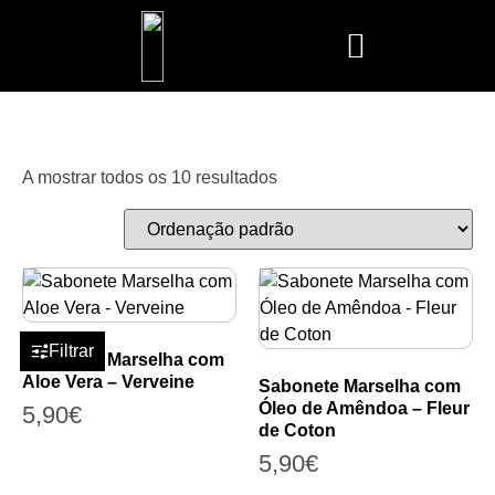
Mais Vendidos
Aroma Club
Cerería Mollá
Maison Berger
Mathilde M.
A mostrar todos os 10 resultados
Filtrar
Sabonete Marselha com
Aloe Vera – Verveine
Sabonete Marselha com
Óleo de Amêndoa – Fleur
5,90
€
de Coton
5,90
€