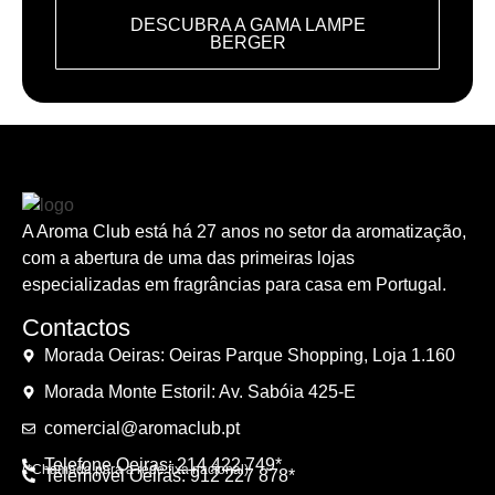
DESCUBRA A GAMA LAMPE
BERGER
A Aroma Club está há 27 anos no setor da aromatização,
com a abertura de uma das primeiras lojas
especializadas em fragrâncias para casa em Portugal.
Contactos
Morada Oeiras: Oeiras Parque Shopping, Loja 1.160
Morada Monte Estoril: Av. Sabóia 425-E
comercial@aromaclub.pt
Telefone Oeiras: 214 422 749*
(*Chamada para a rede fixa nacional)
Telemóvel Oeiras: 912 227 878*