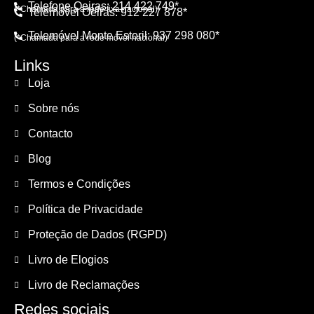
Telefone Oeiras: 214 422 749*
(*Chamada para a rede fixa nacional)
Telemóvel Oeiras: 912 227 878*
Telemóvel Monte Estoril: 937 298 080*
(*Chamada para a rede móvel nacional)
Links
Loja
Sobre nós
Contacto
Blog
Termos e Condições
Política de Privacidade
Proteção de Dados (RGPD)
Livro de Elogios
Livro de Reclamações
Redes sociais