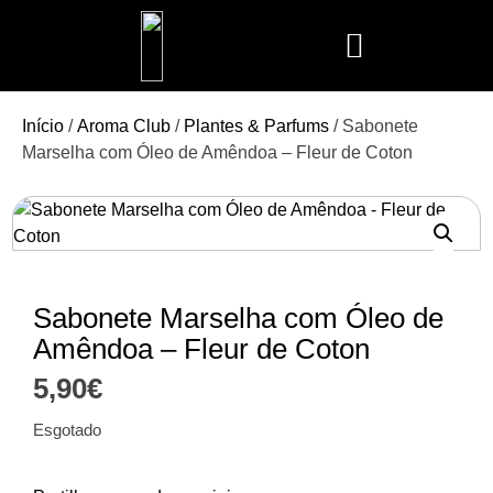
Mais Vendidos
Aroma Club
Cerería Mollá
Maison Berger
Mathilde M.
Início
/
Aroma Club
/
Plantes & Parfums
/ Sabonete
Marselha com Óleo de Amêndoa – Fleur de Coton
Sabonete Marselha com Óleo de
Amêndoa – Fleur de Coton
5,90
€
Esgotado