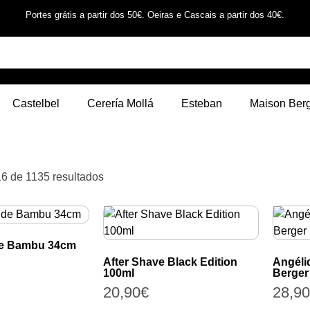
Portes grátis a partir dos 50€. Oeiras e Cascais a partir dos 40€.
Castelbel
Cerería Mollá
Esteban
Maison Ber
16 de 1135 resultados
de Bambu 34cm
After Shave Black Edition
Angéli
100ml
Berger
20,90
€
28,90