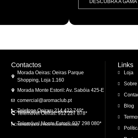
DESCUBRA A GAMA
Contactos
Links
Morada Oeiras: Oeiras Parque
Loja
Shopping, Loja 1.160
Sobre
Morada Monte Estoril: Av. Sabóia 425-E
Conta
comercial@aromaclub.pt
Blog
Telefone Oeiras: 214 422 749*
(*Chamada para a rede fixa nacional)
Telemóvel Oeiras: 912 227 878*
Termo
Telemóvel Monte Estoril: 937 298 080*
(*Chamada para a rede móvel nacional)
Políti