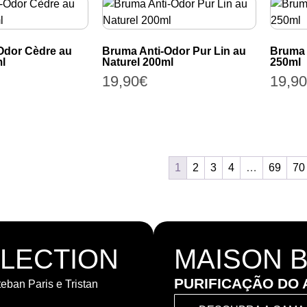
Odor Cèdre au
Bruma Anti-Odor Pur Lin au
Bruma 
l
Naturel 200ml
250ml
19,90
€
19,90
1
2
3
4
…
69
70
LLECTION
MAISON 
PURIFICAÇÃO DO 
teban Paris e Tristan