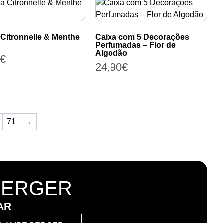
Citronnelle & Menthe
Caixa com 5 Decorações
Perfumadas – Flor de
Algodão
€
24,90
€
71
→
BERGER
AR