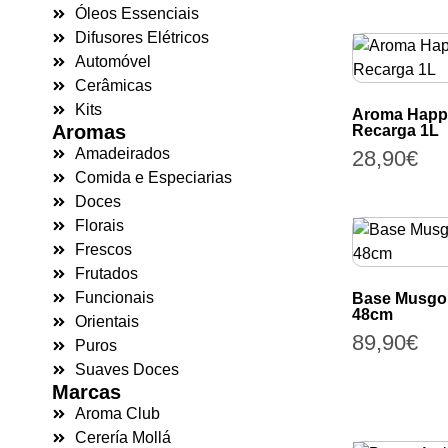
Óleos Essenciais
Difusores Elétricos
Automóvel
Cerâmicas
Kits
Aroma Happ
Aromas
Recarga 1L
Amadeirados
28,90
€
Comida e Especiarias
Doces
Florais
Frescos
Frutados
Funcionais
Base Musgo
48cm
Orientais
89,90
€
Puros
Suaves Doces
Marcas
Aroma Club
Cerería Mollá