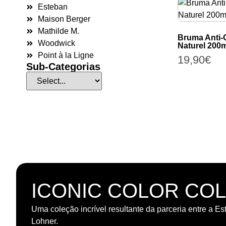
Esteban
Maison Berger
Mathilde M.
Bruma Anti-
Woodwick
Naturel 200m
Point à la Ligne
19,90
€
Sub-Categorias
ICONIC COLOR CO
Uma coleção incrível resultante da parceria entre a Es
Lohner.