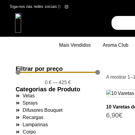
Siga-nos nas redes sociais:
Mais Vendidos
Aroma Club
Filtrar por preço
A mostrar 1–
0
€
—
425
€
Categorias de Produto
Velas
Sprays
10 Varetas 
Difusores Bouquet
6,90
€
Recargas
Lamparinas
Corpo