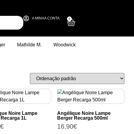
A MINHA CONTA
0
ger
Mathilde M.
Woodwick
que Noire Lampe
Angélique Noire Lampe
 Recarga 1L
Berger Recarga 500ml
€
16,90
€