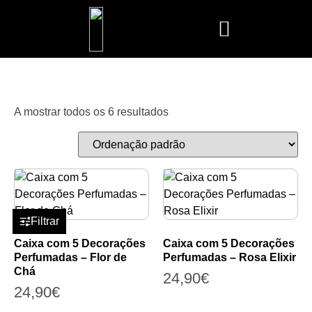
Mais Vendidos
Aroma Club
Cerería Mollá
Maison Berger
Mathilde M.
A mostrar todos os 6 resultados
Filtrar
Caixa com 5 Decorações
Caixa com 5 Decorações
Perfumadas – Flor de
Perfumadas – Rosa Elixir
Chá
24,90
€
24,90
€