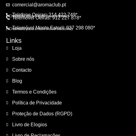
comercial@aromaclub.pt
Telefone Oeiras: 214 422 749*
(*Chamada para a rede fixa nacional)
Telemóvel Oeiras: 912 227 878*
Telemóvel Monte Estoril: 937 298 080*
(*Chamada para a rede móvel nacional)
Links
Loja
Sobre nós
Contacto
Blog
Termos e Condições
Política de Privacidade
Proteção de Dados (RGPD)
Livro de Elogios
Livro de Reclamações