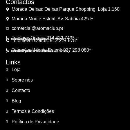
Contactos
Morada Oeiras: Oeiras Parque Shopping, Loja 1.160
Morada Monte Estoril: Av. Sabóia 425-E
comercial@aromaclub.pt
Telefone Oeiras: 214 422 749*
(*Chamada para a rede fixa nacional)
Telemóvel Oeiras: 912 227 878*
Telemóvel Monte Estoril: 937 298 080*
(*Chamada para a rede móvel nacional)
Links
Loja
Sobre nós
Contacto
Blog
Termos e Condições
Política de Privacidade