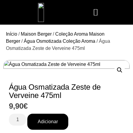
Mais Vendidos
Aroma Club
Cerería Mollá
Maison Berger
Mathilde M.
Início
/
Maison Berger
/
Coleção Aroma Maison
Berger
/
Água Osmotizada Coleção Aroma
/ Água
Osmatizada Zeste de Verveine 475ml
Água Osmatizada Zeste de
Verveine 475ml
9,90
€
Adicionar