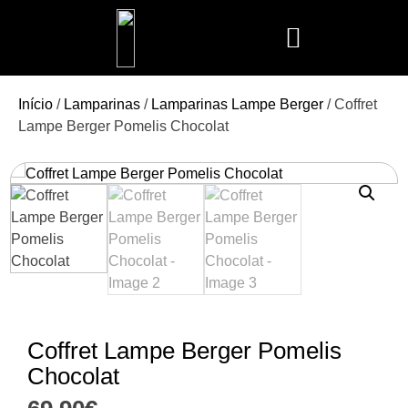
Mais Vendidos
Aroma Club
Cerería Mollá
Maison Berger
Mathilde M.
Início
/
Lamparinas
/
Lamparinas Lampe Berger
/ Coffret
Lampe Berger Pomelis Chocolat
Coffret Lampe Berger Pomelis
Chocolat