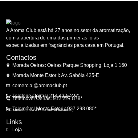
A Aroma Club está há 27 anos no setor da aromatização,
com a abertura de uma das primeiras lojas
especializadas em fragrâncias para casa em Portugal.
Contactos
Morada Oeiras: Oeiras Parque Shopping, Loja 1.160
Morada Monte Estoril: Av. Sabóia 425-E
comercial@aromaclub.pt
Telefone Oeiras: 214 422 749*
(*Chamada para a rede fixa nacional)
Telemóvel Oeiras: 912 227 878*
Telemóvel Monte Estoril: 937 298 080*
(*Chamada para a rede móvel nacional)
Links
Loja