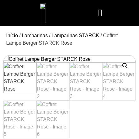
Mais Vendidos
Aroma Club
Cerería Mollá
Maison Berger
Mathilde M.
Início
/
Lamparinas
/
Lamparinas STARCK
/ Coffret
Lampe Berger STARCK Rose