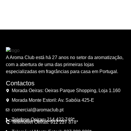
A Aroma Club está há 27 anos no setor da aromatização,
com a abertura de uma das primeiras lojas
especializadas em fragrâncias para casa em Portugal.
Contactos
Morada Oeiras: Oeiras Parque Shopping, Loja 1.160
Morada Monte Estoril: Av. Sabóia 425-E
comercial@aromaclub.pt
Telefone Oeiras: 214 422 749*
(*Chamada para a rede fixa nacional)
Telemóvel Oeiras: 912 227 878*