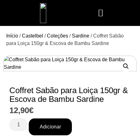
Mais Vendidos
Aroma Club
Cerería Mollá
Maison Berger
Mathilde M.
Início
/
Castelbel
/
Coleções
/
Sardine
/ Coffret Sabão
para Loiça 150gr & Escova de Bambu Sardine
Coffret Sabão para Loiça 150gr &
Escova de Bambu Sardine
12,90
€
Adicionar