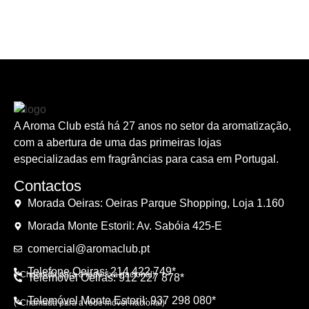
A Aroma Club está há 27 anos no setor da aromatização,
com a abertura de uma das primeiras lojas
especializadas em fragrâncias para casa em Portugal.
Contactos
Morada Oeiras: Oeiras Parque Shopping, Loja 1.160
Morada Monte Estoril: Av. Sabóia 425-E
comercial@aromaclub.pt
Telefone Oeiras: 214 422 749*
(*Chamada para a rede fixa nacional)
Telemóvel Oeiras: 912 227 878*
Telemóvel Monte Estoril: 937 298 080*
(*Chamada para a rede móvel nacional)