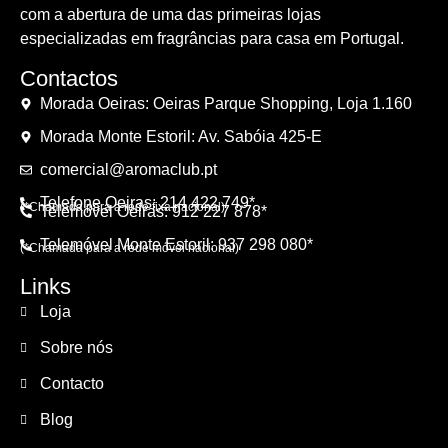
com a abertura de uma das primeiras lojas
especializadas em fragrâncias para casa em Portugal.
Contactos
Morada Oeiras: Oeiras Parque Shopping, Loja 1.160
Morada Monte Estoril: Av. Sabóia 425-E
comercial@aromaclub.pt
Telefone Oeiras: 214 422 749*
(*Chamada para a rede fixa nacional)
Telemóvel Oeiras: 912 227 878*
Telemóvel Monte Estoril: 937 298 080*
(*Chamada para a rede móvel nacional)
Links
Loja
Sobre nós
Contacto
Blog