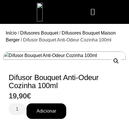
Mais Vendidos
Aroma Club
Cerería Mollá
Maison Berger
Mathilde M.
Início
/
Difusores Bouquet
/
Difusores Bouquet Maison
Berger
/ Difusor Bouquet Anti-Odeur Cozinha 100ml
Difusor Bouquet Anti-Odeur
Cozinha 100ml
19,90
€
Adicionar