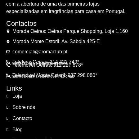
com a abertura de uma das primeiras lojas
especializadas em fragrâncias para casa em Portugal.
Contactos
Morada Oeiras: Oeiras Parque Shopping, Loja 1.160
Morada Monte Estoril: Av. Sabóia 425-E
comercial@aromaclub.pt
Telefone Oeiras: 214 422 749*
(*Chamada para a rede fixa nacional)
Telemóvel Oeiras: 912 227 878*
Telemóvel Monte Estoril: 937 298 080*
(*Chamada para a rede móvel nacional)
Links
Loja
Sobre nós
Contacto
Blog