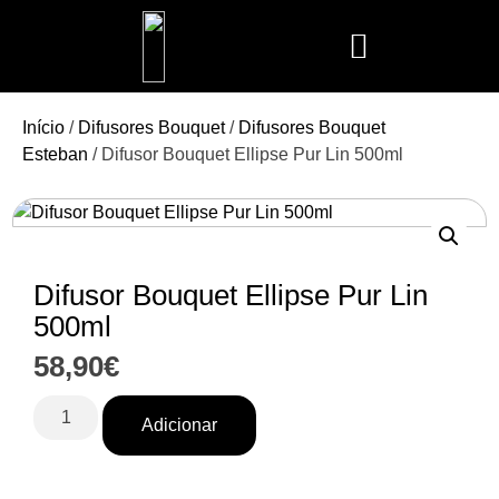
Mais Vendidos
Aroma Club
Cerería Mollá
Maison Berger
Mathilde M.
Início
/
Difusores Bouquet
/
Difusores Bouquet
Esteban
/ Difusor Bouquet Ellipse Pur Lin 500ml
Difusor Bouquet Ellipse Pur Lin
500ml
58,90
€
Adicionar