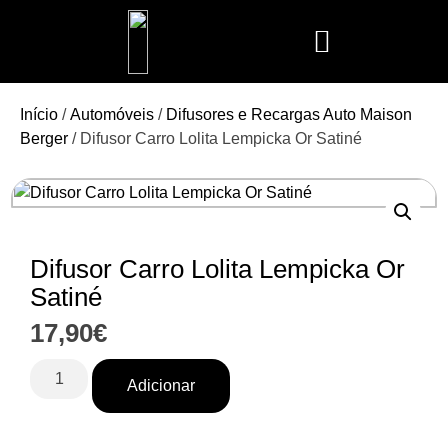
Mais Vendidos
Aroma Club
Cerería Mollá
Maison Berger
Mathilde M.
Início
/
Automóveis
/
Difusores e Recargas Auto Maison
Berger
/ Difusor Carro Lolita Lempicka Or Satiné
Difusor Carro Lolita Lempicka Or
Satiné
17,90
€
Adicionar