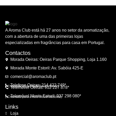
A Aroma Club está há 27 anos no setor da aromatização,
com a abertura de uma das primeiras lojas
especializadas em fragrâncias para casa em Portugal.
Contactos
Morada Oeiras: Oeiras Parque Shopping, Loja 1.160
Morada Monte Estoril: Av. Sabóia 425-E
comercial@aromaclub.pt
Telefone Oeiras: 214 422 749*
(*Chamada para a rede fixa nacional)
Telemóvel Oeiras: 912 227 878*
Telemóvel Monte Estoril: 937 298 080*
(*Chamada para a rede móvel nacional)
Links
Loja