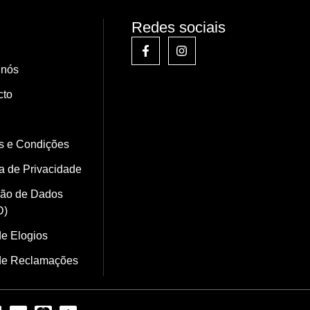
Redes sociais
 nós
cto
s e Condições
ca de Privacidade
ção de Dados
D)
de Elogios
 de Reclamações