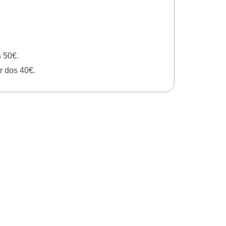
s 50€.
r dos 40€.