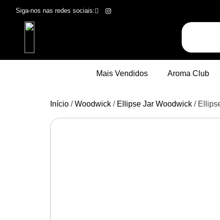
Siga-nos nas redes sociais:
Mais Vendidos
Aroma Club
Início
/
Woodwick
/
Ellipse Jar Woodwick
/ Ellip