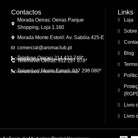
Contactos
Links
Morada Oeiras: Oeiras Parque
Loja
Shopping, Loja 1.160
Sobre
Morada Monte Estoril: Av. Sabóia 425-E
Conta
comercial@aromaclub.pt
Blog
Telefone Oeiras: 214 422 749*
(*Chamada para a rede fixa nacional)
Telemóvel Oeiras: 912 227 878*
Termo
Telemóvel Monte Estoril: 937 298 080*
(*Chamada para a rede móvel nacional)
Políti
Prote
(RGP
Livro 
Livro