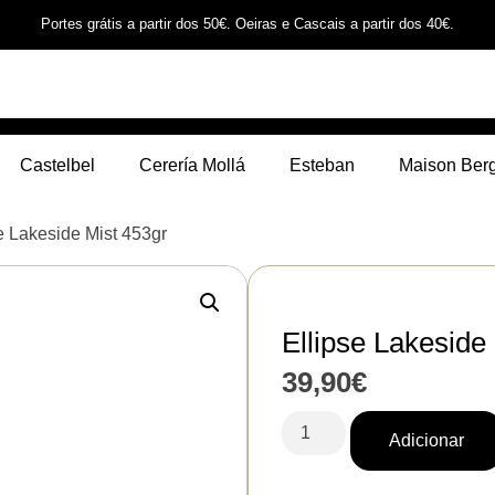
Portes grátis a partir dos 50€. Oeiras e Cascais a partir dos 40€.
Castelbel
Cerería Mollá
Esteban
Maison Ber
se Lakeside Mist 453gr
Ellipse Lakeside
39,90
€
Adicionar