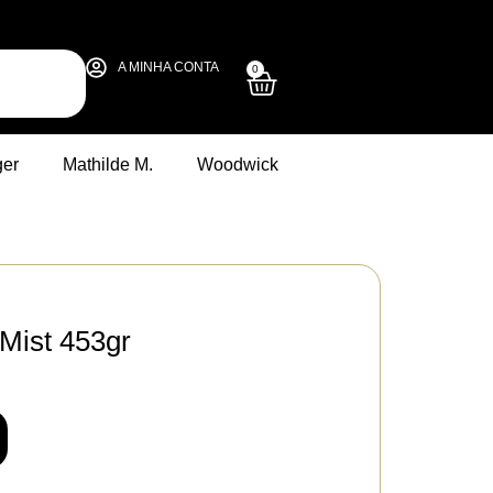
A MINHA CONTA
0
ger
Mathilde M.
Woodwick
 Mist 453gr