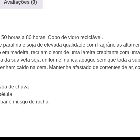
Avaliações (0)
0 horas a 80 horas. Copo de vidro reciclável.
de parafina e soja de elevada qualidade com fragrâncias altame
o em madeira, recriam o som de uma lareira crepitante com um
 da sua vela seja uniforme, nunca apague sem que toda a superf
enham caído na cera. Mantenha afastado de correntes de ar, cor
évoa de chuva
bétula
bar e musgo de rocha