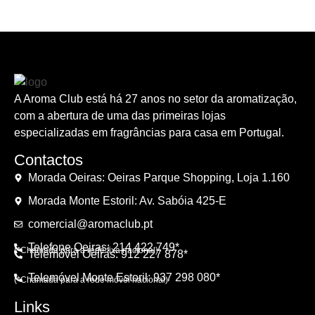
A Aroma Club está há 27 anos no setor da aromatização,
com a abertura de uma das primeiras lojas
especializadas em fragrâncias para casa em Portugal.
Contactos
Morada Oeiras: Oeiras Parque Shopping, Loja 1.160
Morada Monte Estoril: Av. Sabóia 425-E
comercial@aromaclub.pt
Telefone Oeiras: 214 422 749*
(*Chamada para a rede fixa nacional)
Telemóvel Oeiras: 912 227 878*
Telemóvel Monte Estoril: 937 298 080*
(*Chamada para a rede móvel nacional)
Links