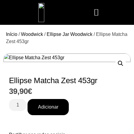
Mais Vendidos
Aroma Club
Cerería Mollá
Maison Berger
Mathilde M.
Início
/
Woodwick
/
Ellipse Jar Woodwick
/ Ellipse Matcha
Zest 453gr
Ellipse Matcha Zest 453gr
39,90
€
Adicionar