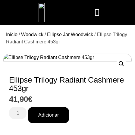
Mais Vendidos
Aroma Club
Cerería Mollá
Maison Berger
Mathilde M.
Início
/
Woodwick
/
Ellipse Jar Woodwick
/ Ellipse Trilogy
Radiant Cashmere 453gr
Ellipse Trilogy Radiant Cashmere
453gr
41,90
€
Adicionar