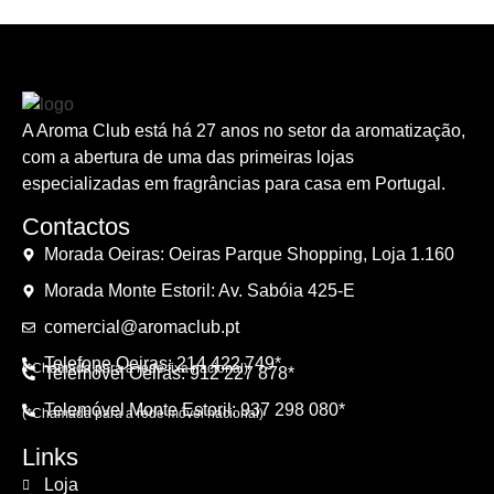
A Aroma Club está há 27 anos no setor da aromatização,
com a abertura de uma das primeiras lojas
especializadas em fragrâncias para casa em Portugal.
Contactos
Morada Oeiras: Oeiras Parque Shopping, Loja 1.160
Morada Monte Estoril: Av. Sabóia 425-E
comercial@aromaclub.pt
Telefone Oeiras: 214 422 749*
(*Chamada para a rede fixa nacional)
Telemóvel Oeiras: 912 227 878*
Telemóvel Monte Estoril: 937 298 080*
(*Chamada para a rede móvel nacional)
Links
Loja