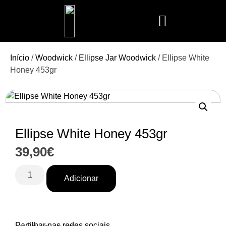
Mais Vendidos
Aroma Club
Cerería Mollá
Maison Berger
Mathilde M.
Início
/
Woodwick
/
Ellipse Jar Woodwick
/ Ellipse White
Honey 453gr
Ellipse White Honey 453gr
39,90
€
Adicionar
Partilhar nas redes sociais