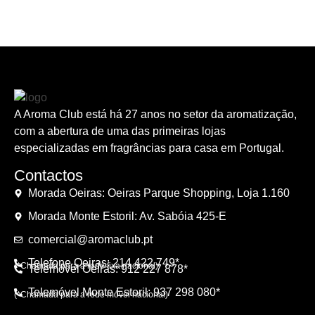
A Aroma Club está há 27 anos no setor da aromatização,
com a abertura de uma das primeiras lojas
especializadas em fragrâncias para casa em Portugal.
Contactos
Morada Oeiras: Oeiras Parque Shopping, Loja 1.160
Morada Monte Estoril: Av. Sabóia 425-E
comercial@aromaclub.pt
Telefone Oeiras: 214 422 749*
(*Chamada para a rede fixa nacional)
Telemóvel Oeiras: 912 227 878*
Telemóvel Monte Estoril: 937 298 080*
(*Chamada para a rede móvel nacional)