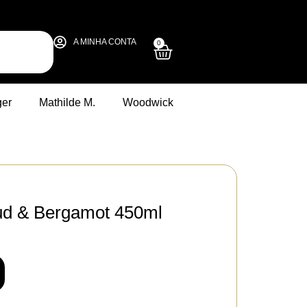
A MINHA CONTA
0
ger
Mathilde M.
Woodwick
ud & Bergamot 450ml