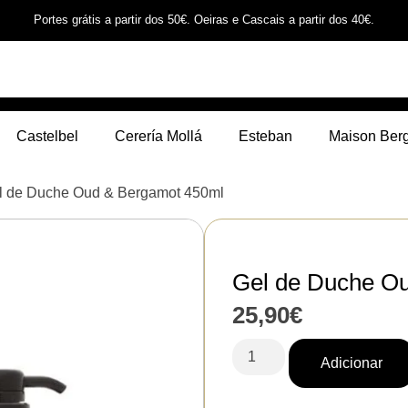
Portes grátis a partir dos 50€. Oeiras e Cascais a partir dos 40€.
Castelbel
Cerería Mollá
Esteban
Maison Ber
l de Duche Oud & Bergamot 450ml
Gel de Duche O
25,90
€
Adicionar