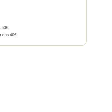
s 50€.
r dos 40€.