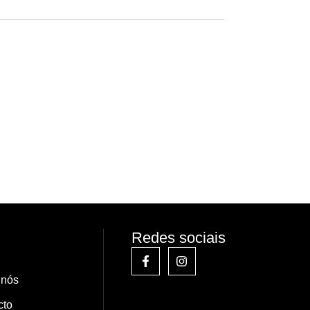
Redes sociais
 nós
cto