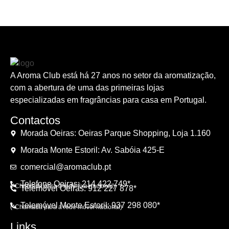
A Aroma Club está há 27 anos no setor da aromatização,
com a abertura de uma das primeiras lojas
especializadas em fragrâncias para casa em Portugal.
Contactos
Morada Oeiras: Oeiras Parque Shopping, Loja 1.160
Morada Monte Estoril: Av. Sabóia 425-E
comercial@aromaclub.pt
Telefone Oeiras: 214 422 749*
(*Chamada para a rede fixa nacional)
Telemóvel Oeiras: 912 227 878*
Telemóvel Monte Estoril: 937 298 080*
(*Chamada para a rede móvel nacional)
Links