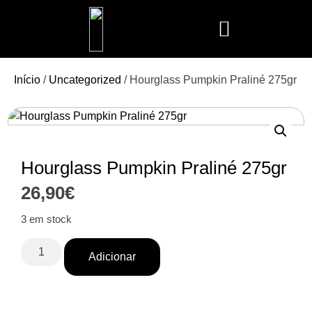
Mais Vendidos
Aroma Club
Cerería Mollá
Maison Berger
Mathilde M.
Início
/
Uncategorized
/ Hourglass Pumpkin Praliné 275gr
Hourglass Pumpkin Praliné 275gr
26,90
€
3 em stock
Adicionar