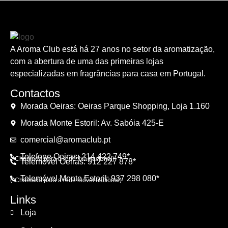
A Aroma Club está há 27 anos no setor da aromatização,
com a abertura de uma das primeiras lojas
especializadas em fragrâncias para casa em Portugal.
Contactos
Morada Oeiras: Oeiras Parque Shopping, Loja 1.160
Morada Monte Estoril: Av. Sabóia 425-E
comercial@aromaclub.pt
Telefone Oeiras: 214 422 749*
(*Chamada para a rede fixa nacional)
Telemóvel Oeiras: 912 227 878*
Telemóvel Monte Estoril: 937 298 080*
(*Chamada para a rede móvel nacional)
Links
Loja