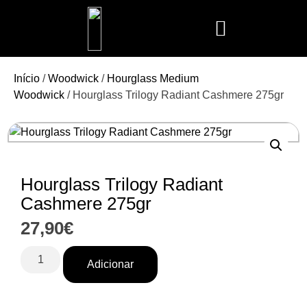
Mais Vendidos
Aroma Club
Cerería Mollá
Maison Berger
Mathilde M.
Início
/
Woodwick
/
Hourglass Medium
Woodwick
/ Hourglass Trilogy Radiant Cashmere 275gr
Hourglass Trilogy Radiant
Cashmere 275gr
27,90
€
Adicionar