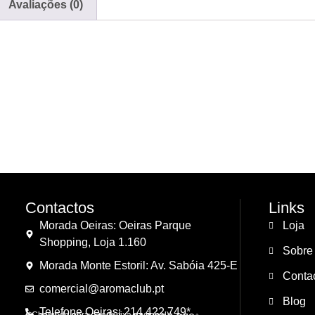
Avaliações (0)
Contactos
Links
Morada Oeiras: Oeiras Parque
Loja
Shopping, Loja 1.160
Sobre
Morada Monte Estoril: Av. Sabóia 425-E
Conta
comercial@aromaclub.pt
Blog
Telefone Oeiras: 214 422 749*
(*Chamada para a rede fixa nacional)