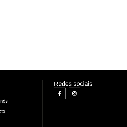
Redes sociais
 nós
cto