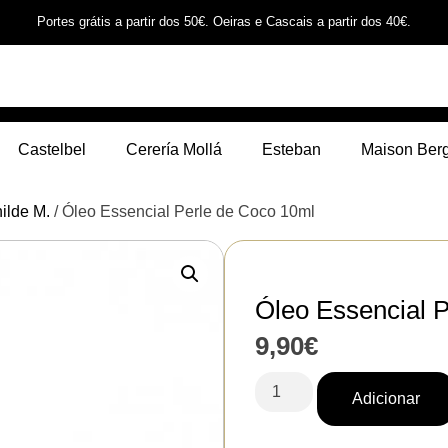
Portes grátis a partir dos 50€. Oeiras e Cascais a partir dos 40€.
Castelbel
Cerería Mollá
Esteban
Maison Ber
ilde M.
/ Óleo Essencial Perle de Coco 10ml
Óleo Essencial 
9,90
€
Adicionar