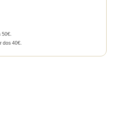
s 50€.
r dos 40€.