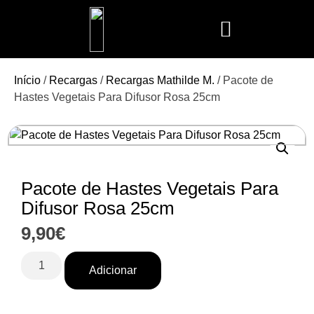
Mais Vendidos
Aroma Club
Cerería Mollá
Maison Berger
Mathilde M.
Início
/
Recargas
/
Recargas Mathilde M.
/ Pacote de
Hastes Vegetais Para Difusor Rosa 25cm
Pacote de Hastes Vegetais Para
Difusor Rosa 25cm
9,90
€
Adicionar