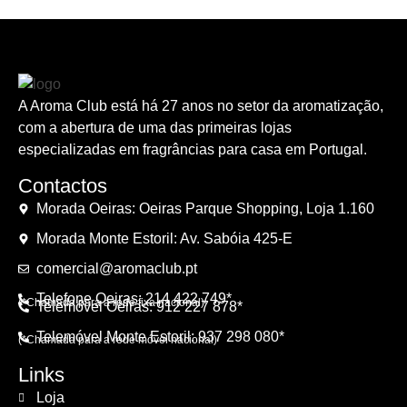
A Aroma Club está há 27 anos no setor da aromatização,
com a abertura de uma das primeiras lojas
especializadas em fragrâncias para casa em Portugal.
Contactos
Morada Oeiras: Oeiras Parque Shopping, Loja 1.160
Morada Monte Estoril: Av. Sabóia 425-E
comercial@aromaclub.pt
Telefone Oeiras: 214 422 749*
(*Chamada para a rede fixa nacional)
Telemóvel Oeiras: 912 227 878*
Telemóvel Monte Estoril: 937 298 080*
(*Chamada para a rede móvel nacional)
Links
Loja