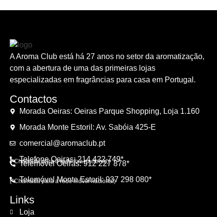
A Aroma Club está há 27 anos no setor da aromatização,
com a abertura de uma das primeiras lojas
especializadas em fragrâncias para casa em Portugal.
Contactos
Morada Oeiras: Oeiras Parque Shopping, Loja 1.160
Morada Monte Estoril: Av. Sabóia 425-E
comercial@aromaclub.pt
Telefone Oeiras: 214 422 749*
(*Chamada para a rede fixa nacional)
Telemóvel Oeiras: 912 227 878*
Telemóvel Monte Estoril: 937 298 080*
(*Chamada para a rede móvel nacional)
Links
Loja