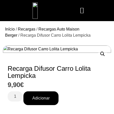
Mais Vendidos
Aroma Club
Cerería Mollá
Maison Berger
Mathilde M.
Início
/
Recargas
/
Recargas Auto Maison
Berger
/ Recarga Difusor Carro Lolita Lempicka
Recarga Difusor Carro Lolita
Lempicka
9,90
€
Adicionar