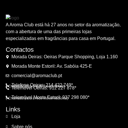
A Aroma Club está há 27 anos no setor da aromatização,
com a abertura de uma das primeiras lojas
especializadas em fragrâncias para casa em Portugal.
Contactos
Morada Oeiras: Oeiras Parque Shopping, Loja 1.160
Morada Monte Estoril: Av. Sabóia 425-E
comercial@aromaclub.pt
Telefone Oeiras: 214 422 749*
(*Chamada para a rede fixa nacional)
Telemóvel Oeiras: 912 227 878*
Telemóvel Monte Estoril: 937 298 080*
(*Chamada para a rede móvel nacional)
Links
Loja
Sobre nós