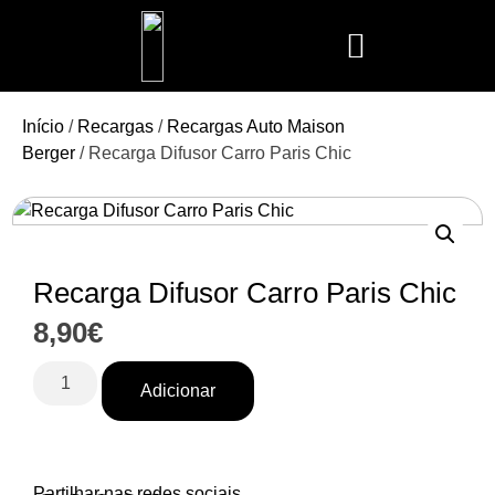
Mais Vendidos
Aroma Club
Cerería Mollá
Maison Berger
Mathilde M.
Início
/
Recargas
/
Recargas Auto Maison
Berger
/ Recarga Difusor Carro Paris Chic
Recarga Difusor Carro Paris Chic
8,90
€
Adicionar
Partilhar nas redes sociais