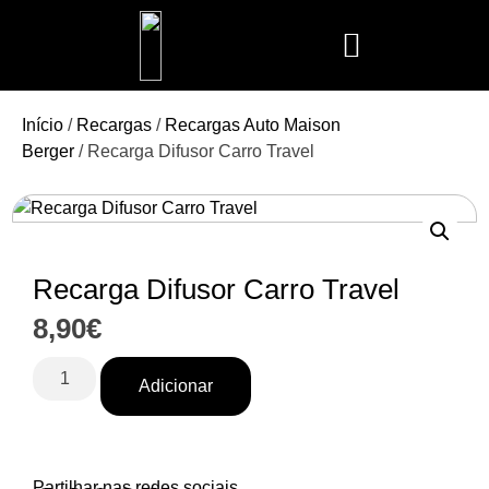
Mais Vendidos
Aroma Club
Cerería Mollá
Maison Berger
Mathilde M.
Início
/
Recargas
/
Recargas Auto Maison
Berger
/ Recarga Difusor Carro Travel
Recarga Difusor Carro Travel
8,90
€
Adicionar
Partilhar nas redes sociais