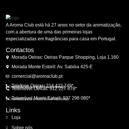
A Aroma Club está há 27 anos no setor da aromatização,
com a abertura de uma das primeiras lojas
especializadas em fragrâncias para casa em Portugal.
Contactos
Morada Oeiras: Oeiras Parque Shopping, Loja 1.160
Morada Monte Estoril: Av. Sabóia 425-E
comercial@aromaclub.pt
Telefone Oeiras: 214 422 749*
(*Chamada para a rede fixa nacional)
Telemóvel Oeiras: 912 227 878*
Telemóvel Monte Estoril: 937 298 080*
(*Chamada para a rede móvel nacional)
Links
Loja
Sobre nós