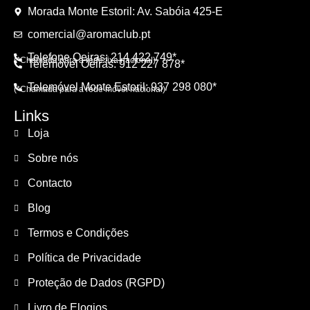
Morada Monte Estoril: Av. Sabóia 425-E
comercial@aromaclub.pt
Telefone Oeiras: 214 422 749*
(*Chamada para a rede fixa nacional)
Telemóvel Oeiras: 912 227 878*
Telemóvel Monte Estoril: 937 298 080*
(*Chamada para a rede móvel nacional)
Links
Loja
Sobre nós
Contacto
Blog
Termos e Condições
Política de Privacidade
Proteção de Dados (RGPD)
Livro de Elogios