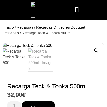
Mais Vendidos
Aroma Club
Cerería Mollá
Maison Berger
Mathilde M.
Início
/
Recargas
/
Recargas Difusores Bouquet
Esteban
/ Recarga Teck & Tonka 500ml
Recarga Teck & Tonka 500ml
32,90
€