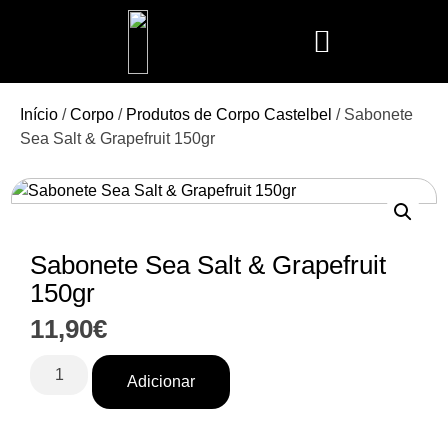
Mais Vendidos
Aroma Club
Cerería Mollá
Maison Berger
Mathilde M.
Início
/
Corpo
/
Produtos de Corpo Castelbel
/ Sabonete
Sea Salt & Grapefruit 150gr
Sabonete Sea Salt & Grapefruit
150gr
11,90
€
Adicionar