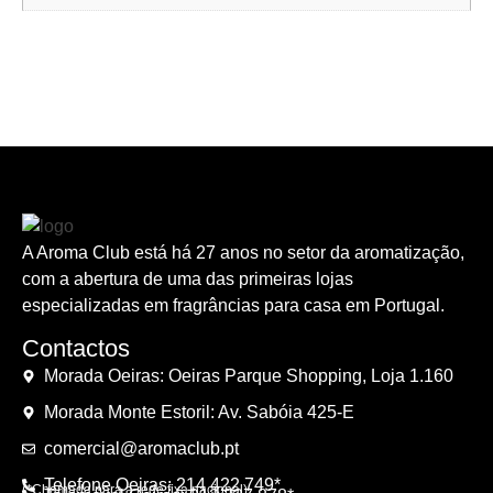
A Aroma Club está há 27 anos no setor da aromatização,
com a abertura de uma das primeiras lojas
especializadas em fragrâncias para casa em Portugal.
Contactos
Morada Oeiras: Oeiras Parque Shopping, Loja 1.160
Morada Monte Estoril: Av. Sabóia 425-E
comercial@aromaclub.pt
Telefone Oeiras: 214 422 749*
(*Chamada para a rede fixa nacional)