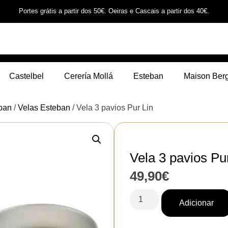
Portes grátis a partir dos 50€. Oeiras e Cascais a partir dos 40€.
Castelbel
Cerería Mollá
Esteban
Maison Ber
ban
/
Velas Esteban
/ Vela 3 pavios Pur Lin
Vela 3 pavios Pu
49,90
€
Adicionar