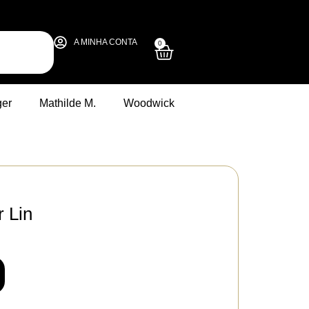
A MINHA CONTA
0
ger
Mathilde M.
Woodwick
r Lin