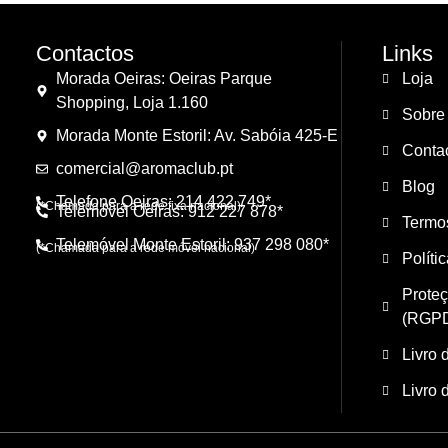
Contactos
Links
Morada Oeiras: Oeiras Parque
Loja
Shopping, Loja 1.160
Sobre
Morada Monte Estoril: Av. Sabóia 425-E
Conta
comercial@aromaclub.pt
Blog
Telefone Oeiras: 214 422 749*
(*Chamada para a rede fixa nacional)
Telemóvel Oeiras: 912 227 878*
Termo
Telemóvel Monte Estoril: 937 298 080*
(*Chamada para a rede móvel nacional)
Políti
Prote
(RGP
Livro 
Livro