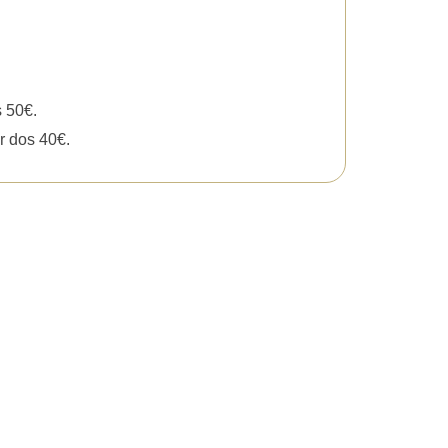
s 50€.
r dos 40€.