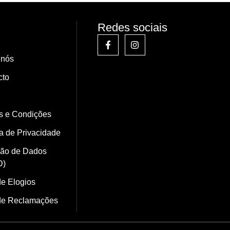
Redes sociais
 nós
cto
s e Condições
ca de Privacidade
ção de Dados
D)
de Elogios
 de Reclamações