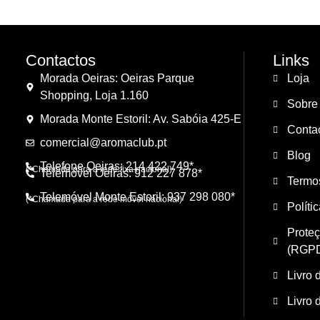
Contactos
Links
Morada Oeiras: Oeiras Parque
Loja
Shopping, Loja 1.160
Sobre
Morada Monte Estoril: Av. Sabóia 425-E
Conta
comercial@aromaclub.pt
Blog
Telefone Oeiras: 214 422 749*
(*Chamada para a rede fixa nacional)
Telemóvel Oeiras: 912 227 878*
Termo
Telemóvel Monte Estoril: 937 298 080*
(*Chamada para a rede móvel nacional)
Políti
Prote
(RGP
Livro 
Livro