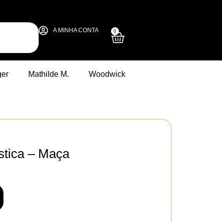
A MINHA CONTA
0
ger
Mathilde M.
Woodwick
stica – Maça