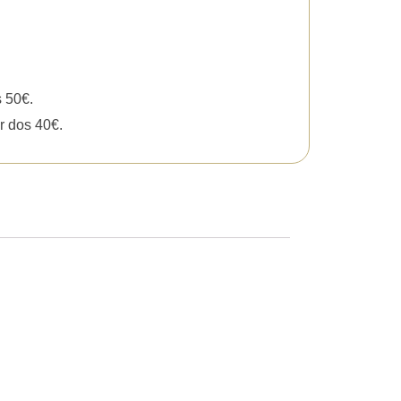
s 50€.
r dos 40€.