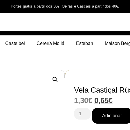
Portes grátis a partir dos 50€. Oeiras e Cascais a partir dos 40€.
Castelbel
Cerería Mollá
Esteban
Maison Ber
Vela Castiçal Rú
1,30
€
0,65
€
Adicionar