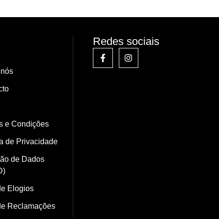
Redes sociais
 nós
cto
s e Condições
ca de Privacidade
ção de Dados
D)
de Elogios
 de Reclamações