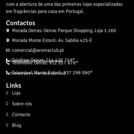
com a abertura de uma das primeiras lojas especializadas
em fragrâncias para casa em Portugal.
Contactos
Morada Oeiras: Oeiras Parque Shopping, Loja 1.160
Morada Monte Estoril: Av. Sabóia 425-E
comercial@aromaclub.pt
Telefone Oeiras: 214 422 749*
(*Chamada para a rede fixa nacional)
Telemóvel Oeiras: 912 227 878*
Telemóvel Monte Estoril: 937 298 080*
(*Chamada para a rede móvel nacional)
Links
Loja
Sobre nós
Contacto
Blog