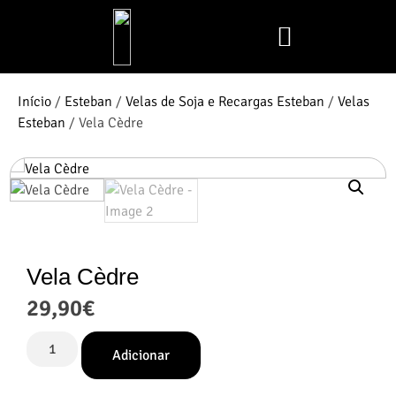
Mais Vendidos
Aroma Club
Cerería Mollá
Maison Berger
Mathilde M.
Início
/
Esteban
/
Velas de Soja e Recargas Esteban
/
Velas
Esteban
/ Vela Cèdre
Vela Cèdre
29,90
€
Adicionar