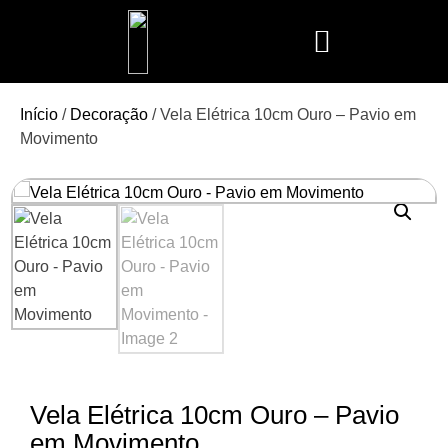
Mais Vendidos
Aroma Club
Cerería Mollá
Maison Berger
Mathilde M.
Início
/
Decoração
/ Vela Elétrica 10cm Ouro – Pavio em
Movimento
Vela Elétrica 10cm Ouro – Pavio
em Movimento