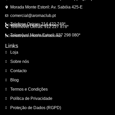
Morada Monte Estoril: Av. Sabóia 425-E
comercial@aromaclub.pt
Telefone Oeiras: 214 422 749*
(*Chamada para a rede fixa nacional)
Telemóvel Oeiras: 912 227 878*
Telemóvel Monte Estoril: 937 298 080*
(*Chamada para a rede móvel nacional)
Links
Loja
Sobre nós
Contacto
Blog
Termos e Condições
Política de Privacidade
Proteção de Dados (RGPD)