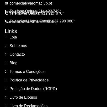
comercial@aromaclub.pt
Telefone Oeiras: 214 422 749*
(*Chamada para a rede fixa nacional)
Telemóvel Oeiras: 912 227 878*
Telemóvel Monte Estoril: 937 298 080*
(*Chamada para a rede móvel nacional)
Links
Loja
Sobre nós
Contacto
Blog
Termos e Condições
Política de Privacidade
Proteção de Dados (RGPD)
Livro de Elogios
Livro de Reclamações