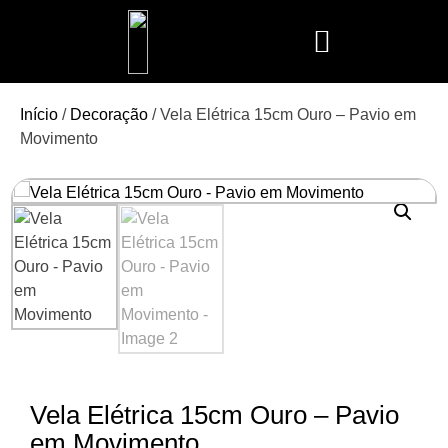
Mais Vendidos
Aroma Club
Cerería Mollá
Maison Berger
Mathilde M.
Início
/
Decoração
/ Vela Elétrica 15cm Ouro – Pavio em
Movimento
Vela Elétrica 15cm Ouro – Pavio
em Movimento