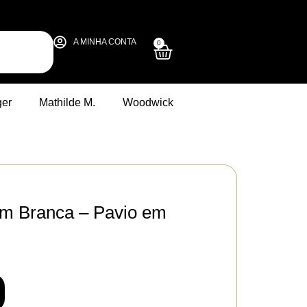
A MINHA CONTA
0
ger
Mathilde M.
Woodwick
0cm Branca – Pavio em