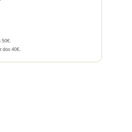
s 50€.
r dos 40€.