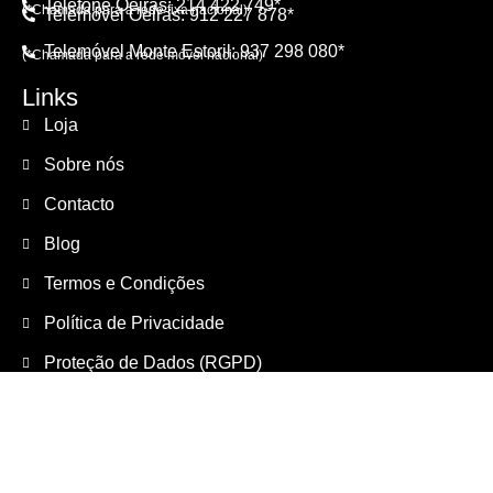
Telefone Oeiras: 214 422 749*
(*Chamada para a rede fixa nacional)
Telemóvel Oeiras: 912 227 878*
Telemóvel Monte Estoril: 937 298 080*
(*Chamada para a rede móvel nacional)
Links
Loja
Sobre nós
Contacto
Blog
Termos e Condições
Política de Privacidade
Proteção de Dados (RGPD)
Livro de Elogios
Livro de Reclamações
Redes sociais