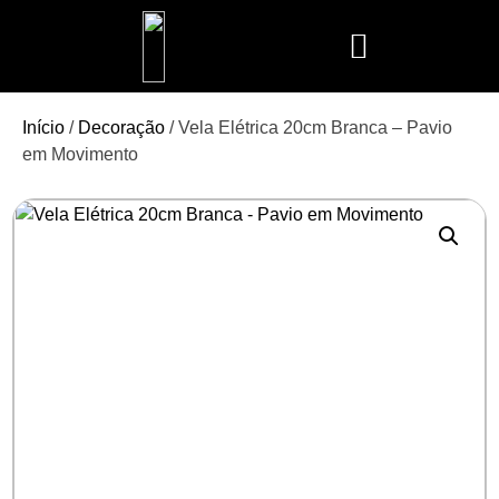
Mais Vendidos
Aroma Club
Cerería Mollá
Maison Berger
Mathilde M.
Início
/
Decoração
/ Vela Elétrica 20cm Branca – Pavio
em Movimento