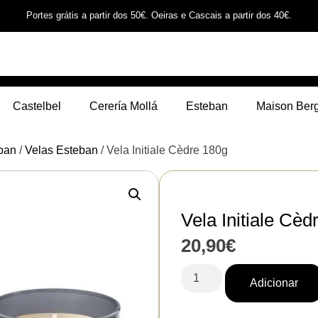
Portes grátis a partir dos 50€. Oeiras e Cascais a partir dos 40€.
Castelbel
Cerería Mollá
Esteban
Maison Ber
ban
/
Velas Esteban
/ Vela Initiale Cèdre 180g
Vela Initiale Cèd
20,90
€
Adicionar