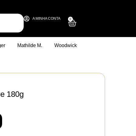
A MINHA CONTA
0
ger
Mathilde M.
Woodwick
re 180g