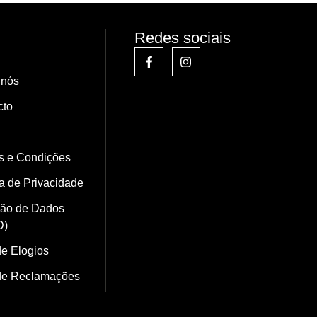
Redes sociais
 nós
cto
s e Condições
ca de Privacidade
ção de Dados
D)
de Elogios
 de Reclamações