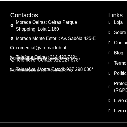
Contactos
Links
Morada Oeiras: Oeiras Parque
Loja
Shopping, Loja 1.160
Sobre
Morada Monte Estoril: Av. Sabóia 425-E
Conta
comercial@aromaclub.pt
Blog
Telefone Oeiras: 214 422 749*
(*Chamada para a rede fixa nacional)
Telemóvel Oeiras: 912 227 878*
Termo
Telemóvel Monte Estoril: 937 298 080*
(*Chamada para a rede móvel nacional)
Políti
Prote
(RGP
Livro 
Livro