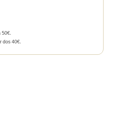
s 50€.
r dos 40€.