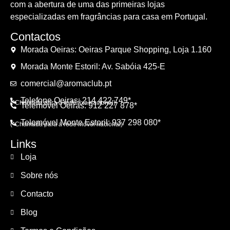
com a abertura de uma das primeiras lojas
especializadas em fragrâncias para casa em Portugal.
Contactos
Morada Oeiras: Oeiras Parque Shopping, Loja 1.160
Morada Monte Estoril: Av. Sabóia 425-E
comercial@aromaclub.pt
Telefone Oeiras: 214 422 749*
(*Chamada para a rede fixa nacional)
Telemóvel Oeiras: 912 227 878*
Telemóvel Monte Estoril: 937 298 080*
(*Chamada para a rede móvel nacional)
Links
Loja
Sobre nós
Contacto
Blog