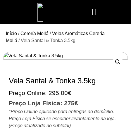
Mais Vendidos
Aroma Club
Cerería Mollá
Maison Berger
Mathilde M.
Início
/
Cerería Mollá
/
Velas Aromáticas Cerería
Mollá
/ Vela Santal & Tonka 3.5kg
Vela Santal & Tonka 3.5kg
Preço Online:
295,00
€
Preço Loja Física: 275€
*Preço Online aplicado para entregas ao domícilio.
Preço Loja Física se escolher levantamento na loja.
(Preço atualizado no subtotal)