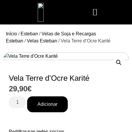
Mais Vendidos
Aroma Club
Cerería Mollá
Maison Berger
Mathilde M.
Início
/
Esteban
/
Velas de Soja e Recargas
Esteban
/
Velas Esteban
/ Vela Terre d’Ocre Karité
Vela Terre d’Ocre Karité
29,90
€
Adicionar
Partilhar nas redes sociais