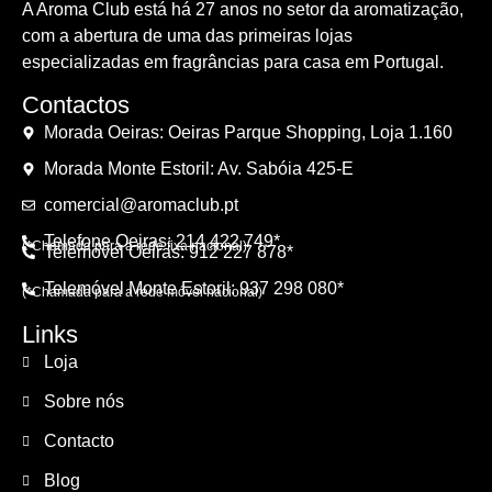
A Aroma Club está há 27 anos no setor da aromatização,
com a abertura de uma das primeiras lojas
especializadas em fragrâncias para casa em Portugal.
Contactos
Morada Oeiras: Oeiras Parque Shopping, Loja 1.160
Morada Monte Estoril: Av. Sabóia 425-E
comercial@aromaclub.pt
Telefone Oeiras: 214 422 749*
(*Chamada para a rede fixa nacional)
Telemóvel Oeiras: 912 227 878*
Telemóvel Monte Estoril: 937 298 080*
(*Chamada para a rede móvel nacional)
Links
Loja
Sobre nós
Contacto
Blog